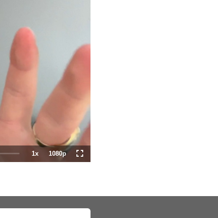
1x
1080p
Playback
Quality
Fullscreen
Rate