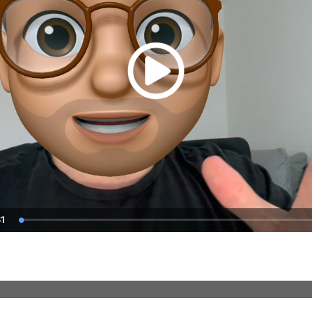
31
uration
Loaded
:
0.00%