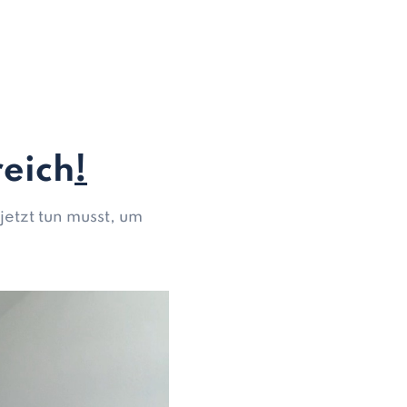
reich
!
etzt tun musst, um