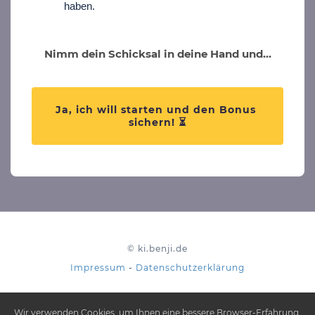
haben.
Nimm dein Schicksal in deine Hand und…
Ja, ich will starten und den Bonus 
sichern! ⏳
© ki.benji.de
Impressum
-
Datenschutzerklärung
Wir verwenden Cookies, um Ihnen eine bessere Browser-Erfahrung