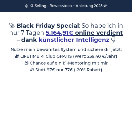
🤖 KI-Selling - Beweisvideo + Anleitung 2025 💸
🚀
Black Friday Special
: So habe ich in
nur 7 Tagen
5.164,91€
online verdient
–
dank
künstlicher Intelligenz
👇
Nutze mein bewährtes System und sichere dir jetzt:
🎁 LIFETIME KI Club GRATIS (Wert: 239,40 €/Jahr)
🎁 Chance auf ein 1:1-Mentoring mit mir
🎁 Statt 97€ nur 77€ (-20% Rabatt)